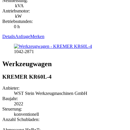
Nennleistung:
kVA
Antriebsmotor:
kW
Betriebsstunden:
0 h
Details
Anfrage
Merken
1042-2871
Werkzeugwagen
KREMER KR60L-4
Anbieter:
WST Stein Werkzeugmaschinen GmbH
Baujahr:
2022
Steuerung:
konventionell
Anzahl Schubladen:
Abmessung HxBxT: