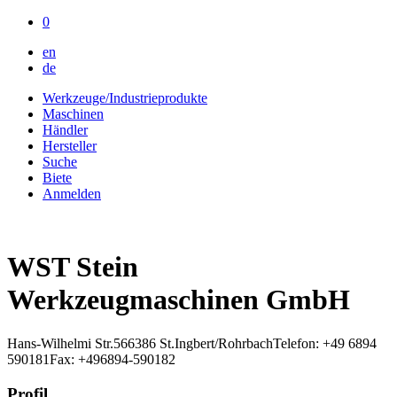
0
en
de
Werkzeuge/Industrieprodukte
Maschinen
Händler
Hersteller
Suche
Biete
Anmelden
WST Stein
Werkzeugmaschinen GmbH
Hans-Wilhelmi Str.5
66386 St.Ingbert/Rohrbach
Telefon: +49 6894
590181
Fax: +496894-590182
Profil