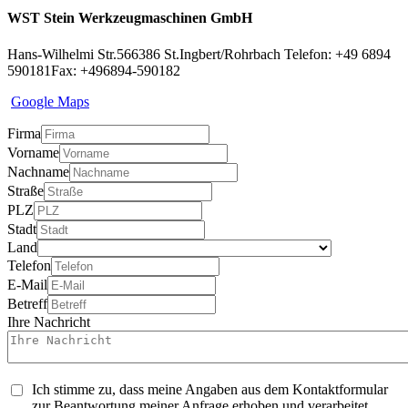
WST Stein Werkzeugmaschinen GmbH
Hans-Wilhelmi Str.5
66386 St.Ingbert/Rohrbach
Telefon: +49 6894
590181
Fax: +496894-590182
Google Maps
Firma
Vorname
Nachname
Straße
PLZ
Stadt
Land
Telefon
E-Mail
Betreff
Ihre Nachricht
Ich stimme zu, dass meine Angaben aus dem Kontaktformular
zur Beantwortung meiner Anfrage erhoben und verarbeitet