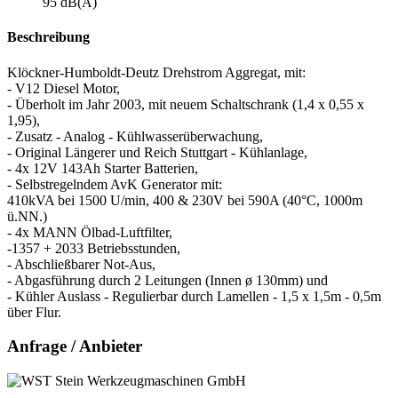
95 dB(A)
Beschreibung
Klöckner-Humboldt-Deutz Drehstrom Aggregat, mit:
- V12 Diesel Motor,
- Überholt im Jahr 2003, mit neuem Schaltschrank (1,4 x 0,55 x
1,95),
- Zusatz - Analog - Kühlwasserüberwachung,
- Original Längerer und Reich Stuttgart - Kühlanlage,
- 4x 12V 143Ah Starter Batterien,
- Selbstregelndem AvK Generator mit:
410kVA bei 1500 U/min, 400 & 230V bei 590A (40°C, 1000m
ü.NN.)
- 4x MANN Ölbad-Luftfilter,
-1357 + 2033 Betriebsstunden,
- Abschließbarer Not-Aus,
- Abgasführung durch 2 Leitungen (Innen ø 130mm) und
- Kühler Auslass - Regulierbar durch Lamellen - 1,5 x 1,5m - 0,5m
über Flur.
Anfrage / Anbieter