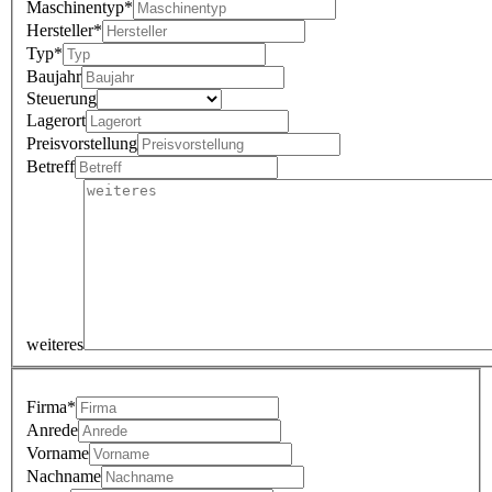
Maschinentyp*
Hersteller*
Typ*
Baujahr
Steuerung
Lagerort
Preisvorstellung
Betreff
weiteres
Firma*
Anrede
Vorname
Nachname