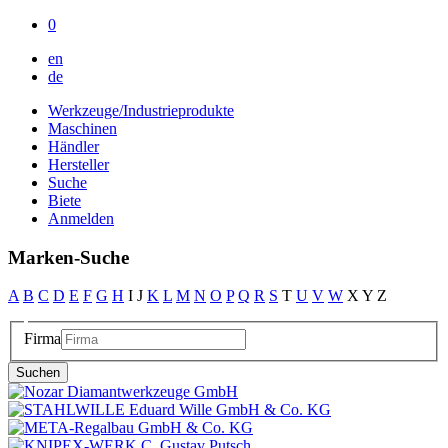
0
en
de
Werkzeuge/Industrieprodukte
Maschinen
Händler
Hersteller
Suche
Biete
Anmelden
Marken-Suche
A
B
C
D
E
F
G
H
I
J
K
L
M
N
O
P
Q
R
S
T
U
V
W
X
Y
Z
Firma
Suchen