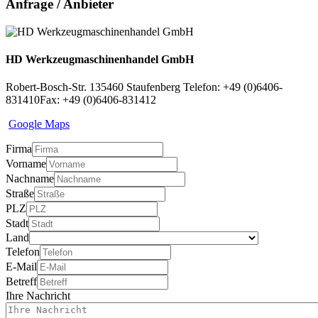
Anfrage / Anbieter
HD Werkzeugmaschinenhandel GmbH
Robert-Bosch-Str. 1
35460 Staufenberg
Telefon: +49 (0)6406-
831410
Fax: +49 (0)6406-831412
Google Maps
Firma
Vorname
Nachname
Straße
PLZ
Stadt
Land
Telefon
E-Mail
Betreff
Ihre Nachricht