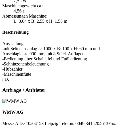
7,5 kW
Maschinengewicht ca.:
4,56 t
Abmessungen Maschine:
L: 3,64 x B: 2,55 x H: 1,58 m
Beschreibung
Ausstattung:
-mit Seitenanschlag L: 1000 x B: 100 x H: 60 mm und
Anschlagleiste 990 mm, mit 8 Stück Auflagen
-Bedienung über Schalttafel und Fußbedienung
-Schnittzonenbeleuchtung
-Hubzähler
-Maschinenfüße
i.D.
Anfrage / Anbieter
WMW AG
Messe-Allee 10a
04158 Leipzig
Telefon: 0049 3415204613
Fax: