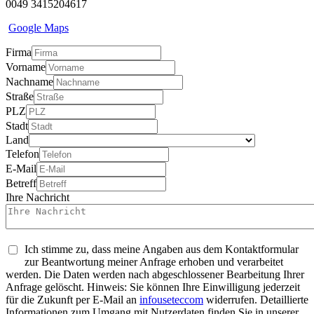
0049 3415204617
Google Maps
Firma
Vorname
Nachname
Straße
PLZ
Stadt
Land
Telefon
E-Mail
Betreff
Ihre Nachricht
Ich stimme zu, dass meine Angaben aus dem Kontaktformular
zur Beantwortung meiner Anfrage erhoben und verarbeitet
werden. Die Daten werden nach abgeschlossener Bearbeitung Ihrer
Anfrage gelöscht. Hinweis: Sie können Ihre Einwilligung jederzeit
für die Zukunft per E-Mail an
info
usetec
com
widerrufen. Detaillierte
Informationen zum Umgang mit Nutzerdaten finden Sie in unserer