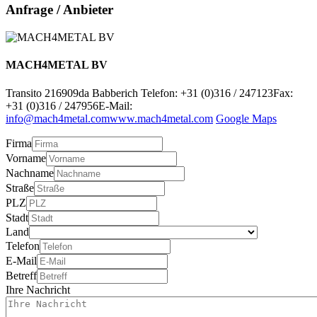
Anfrage / Anbieter
MACH4METAL BV
Transito 21
6909da Babberich
Telefon: +31 (0)316 / 247123
Fax:
+31 (0)316 / 247956
E-Mail:
info@mach4metal.com
www.mach4metal.com
Google Maps
Firma
Vorname
Nachname
Straße
PLZ
Stadt
Land
Telefon
E-Mail
Betreff
Ihre Nachricht