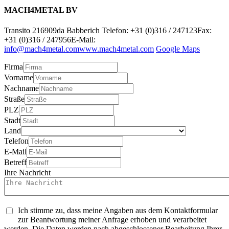
MACH4METAL BV
Transito 21
6909da Babberich
Telefon: +31 (0)316 / 247123
Fax:
+31 (0)316 / 247956
E-Mail:
info@mach4metal.com
www.mach4metal.com
Google Maps
Firma
Vorname
Nachname
Straße
PLZ
Stadt
Land
Telefon
E-Mail
Betreff
Ihre Nachricht
Ich stimme zu, dass meine Angaben aus dem Kontaktformular
zur Beantwortung meiner Anfrage erhoben und verarbeitet
werden. Die Daten werden nach abgeschlossener Bearbeitung Ihrer