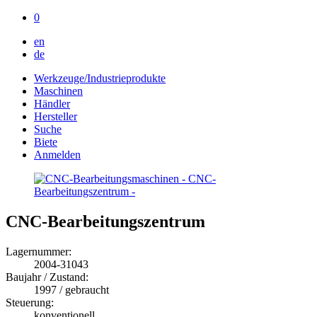
0
en
de
Werkzeuge/Industrieprodukte
Maschinen
Händler
Hersteller
Suche
Biete
Anmelden
CNC-Bearbeitungszentrum
Lagernummer:
2004-31043
Baujahr / Zustand:
1997 / gebraucht
Steuerung:
konventionell