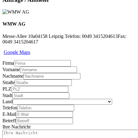
WMW AG
Messe-Allee 10a
04158 Leipzig
Telefon: 0049 3415204613
Fax:
0049 3415204617
Google Maps
Firma
Vorname
Nachname
Straße
PLZ
Stadt
Land
Telefon
E-Mail
Betreff
Ihre Nachricht