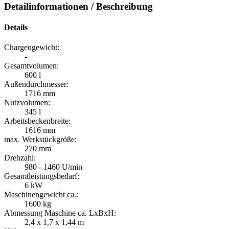
Detailinformationen / Beschreibung
Details
Chargengewicht:
-
Gesamtvolumen:
600 l
Außendurchmesser:
1716 mm
Nutzvolumen:
345 l
Arbeitsbeckenbreite:
1616 mm
max. Werkstückgröße:
270 mm
Drehzahl:
980 - 1460 U/min
Gesamtleistungsbedarf:
6 kW
Maschinengewicht ca.:
1600 kg
Abmessung Maschine ca. LxBxH:
2,4 x 1,7 x 1,44 m