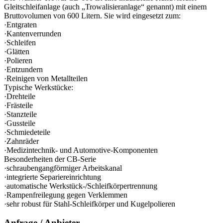
Gleitschleifanlage (auch „Trowalisieranlage“ genannt) mit einem
Bruttovolumen von 600 Litern. Sie wird eingesetzt zum:
·Entgraten
·Kantenverrunden
·Schleifen
·Glätten
·Polieren
·Entzundern
·Reinigen von Metallteilen
Typische Werkstücke:
·Drehteile
·Frästeile
·Stanzteile
·Gussteile
·Schmiedeteile
·Zahnräder
·Medizintechnik- und Automotive-Komponenten
Besonderheiten der CB-Serie
·schraubengangförmiger Arbeitskanal
·integrierte Separiereinrichtung
·automatische Werkstück-/Schleifkörpertrennung
·Rampenfreilegung gegen Verklemmen
·sehr robust für Stahl-Schleifkörper und Kugelpolieren
Anfrage / Anbieter